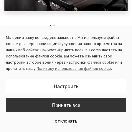
Тракторы Ragnar оснащены
технологией
Мы ценим вашу конфиденциальность. Мы используем файлы
cookie для персонализации и улучшения вашего просмотра на
высокоточного
наших веб-сайтах. Нажимая «Принять все», вы соглашаетесь на
позиционирования
использование файлов cookie. Вы можете изменить свои
настройки в любое время через настройки
файлов cookie
или
прочитать нашу
Политику использования файлов cookie
.
19 сентября 2022 г.
Настроить
Ragnar tractors are now equipped with a GPS & RTK
system that unlocks the possibilities of precision
agricultural operations. The system enables the tractor
Принять все
to perform field work with an accuracy of 2.5 cm along a
pre-programmed path. The RTK positioning technology
отклонять
allows the tractors to work without uneven row and