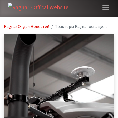
Ragnar Oтдел Hовостей
Тракторы Ragnar оснащены технологией высокоточного позиционирования