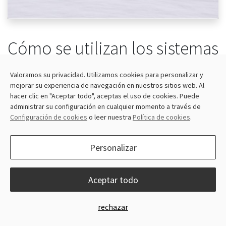
Cómo se utilizan los sistemas
de dirección automática de
Valoramos su privacidad. Utilizamos cookies para personalizar y
tractores en la agricultura de
mejorar su experiencia de navegación en nuestros sitios web. Al
precisión
hacer clic en "Aceptar todo", aceptas el uso de cookies. Puede
administrar su configuración en cualquier momento a través de
Configuración de cookies
o leer nuestra
Política de cookies
.
2 de diciembre de 2022
Personalizar
Auto steering systems play a big factor in farm
operations due to the high degree of precision and
ability to manage and share field information making
Aceptar todo
farm operations easier and more efficient.So what is
precision agriculture? How are the tractor auto steering
rechazar
systems used in precision agriculture? The purpose of